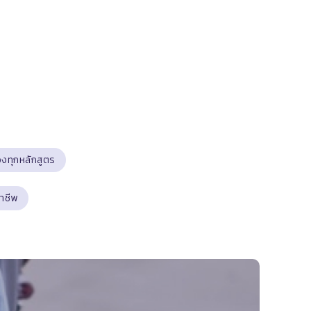
องทุกหลักสูตร
าชีพ​