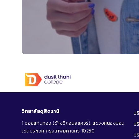
วิทยาลัยดุสิตธานี
ป
1 ซอยแก่นทอง (ข้างซีคอนสแควร์), แขวงหนองบอน
ปร
เขตประเวศ กรุงเทพมหานคร 10250
ปร