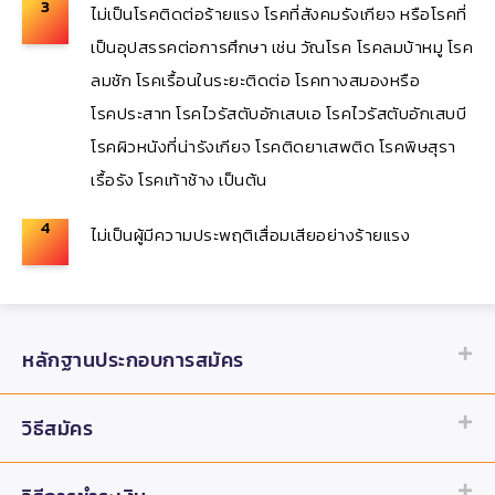
3
ไม่เป็นโรคติดต่อร้ายแรง โรคที่สังคมรังเกียจ หรือโรคที่
เป็นอุปสรรคต่อการศึกษา
เช่น
วัณโรค
โรคลมบ้าหมู
โรค
ลมชัก
โรคเรื้อนในระยะติดต่อ
โรคทางสมอง
หรือ
โรคประสาท
โรคไวรัสตับอักเสบเอ
โรคไวรัสตับอักเสบ
บี
โรคผิวหนังที่น่ารังเกียจ
โรคติดยาเสพติด
โรคพิษสุรา
เรื้อรัง
โรคเท้าช้าง
เป็นต้น
4
ไม่เป็นผู้มีความประพฤติเสื่อมเสียอย่างร้ายแรง
หลักฐานประกอบการสมัคร
วิธีสมัคร