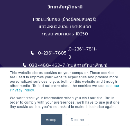
วิทยาลัยดุสิตธานี
1 ซอยแก่นทอง (ข้างซีคอนสแควร์),
แขวงหนองบอน เขตประเวศ
กรุงเทพมหานคร 10250
,
0-2361-7811-
0-2361-7805
3
038-488-463-7 (ศูนย์การศึกษาพัทยา)
This website stores cookies on your computer. These cookies
are used to improve your website experience and provide more
personalized services to you, both on this website and through
other media. To find out more about the cookies we use,
see our
Privacy Policy.
We won't track your information when you visit our site. But in
DTC HOTLINE
order to comply with your preferences, we'll have to use just one
tiny cookie so that you're not asked to make this choice again.
1
FAQs
Accept
Decline
ติดต่อฝ่ายรับสมัครหลักสูตรระยะสั้น
Open