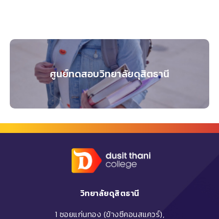
ศูนย์ทดสอบวิทยาลัยดุสิตธานี
วิทยาลัยดุสิตธานี
1 ซอยแก่นทอง (ข้างซีคอนสแควร์),