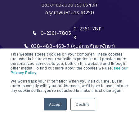
แขวงหนองบอน เขตประเวศ
กรุงเทพมหานคร 10250
,
0-2361-7811-
0-2361-7805
3
038-488-463-7 (ศูนย์การศึกษาพัทยา)
This website stores cookies on your computer. These cookies
are used to improve your website experience and provide more
personalized services to you, both on this website and through
other media. To find out more about the cookies we use,
see our
Privacy Policy.
We won't track your information when you visit our site. But in
DTC HOTLINE
order to comply with your preferences, we'll have to use just one
tiny cookie so that you're not asked to make this choice again.
1
FAQs
Accept
Decline
ติดต่อฝ่ายรับสมัครหลักสูตรระยะสั้น
Open
ติดต่อฝ่ายรับสมัครหลักสูตรปริญญา
chaty
© 2026 Dusit Thani College |
Sitemap