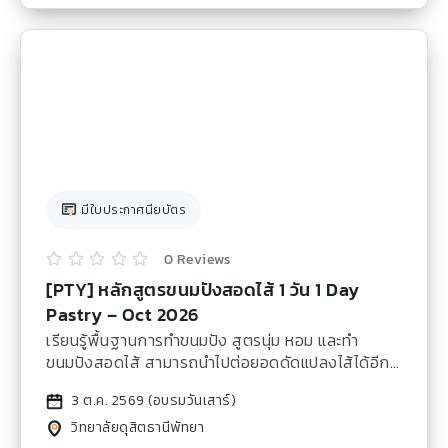
มีใบประกาศนียบัตร
0 Reviews





[PTY] หลักสูตรขนมปังสอดไส้ 1 วัน 1 Day
Pastry – Oct 2026
เรียนรู้พื้นฐาน
การทำ
ขนมปัง สูตรนุ่ม หอม และทำ
ขนมปังสอดไส้ สามารถนำไปต่อยอดดัดแปลงไส้ได้อีก
หลากหลายรายการ เหมาะสำหรับนำไปเป็นอาชีพเสริม
3 ต.ค. 2569 (อบรมวันเสาร์)
รับออร์เดอร์
Snack
box
วิทยาลัยดุสิตธานีพัทยา