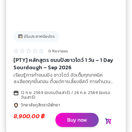
มีใบประกาศนียบัตร
0 Reviews





[PTY] หลักสูตร ขนมปังซาวโดว์ 1 วัน – 1 Day
Sourdough – Sep 2026
เรียนรู้การทำขนมปัง ซาวโดว์ จัดเต็มทุกเทคนิค
ละเอียดทุกขั้นตอน ตั้งแต่การเลี้ยงยีสต์ การคำนวน
Baker’s percentage และต่อยอดเมนูด้วย Creative
12 ก.ย. 2569 (อบรมวันเสาร์) / 26 ก.ย. 2569 (อบรม
เหมาะสำหรับนำไปขายในคาเฟ่ หรือ Coffee shop ใน
วันเสาร์)
โรงแรม
วิทยาลัยดุสิตธานีพัทยา
8,900.00
฿
Buy now