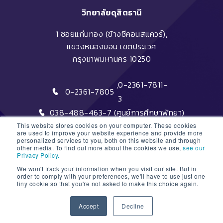
วิทยาลัยดุสิตธานี
1 ซอยแก่นทอง (ข้างซีคอนสแควร์),
แขวงหนองบอน เขตประเวศ
กรุงเทพมหานคร 10250
,
0-2361-7811-
0-2361-7805
3
038-488-463-7 (ศูนย์การศึกษาพัทยา)
This website stores cookies on your computer. These cookies
are used to improve your website experience and provide more
personalized services to you, both on this website and through
other media. To find out more about the cookies we use,
see our
Privacy Policy.
We won't track your information when you visit our site. But in
DTC HOTLINE
order to comply with your preferences, we'll have to use just one
tiny cookie so that you're not asked to make this choice again.
1
FAQs
Accept
Decline
ติดต่อฝ่ายรับสมัครหลักสูตรระยะสั้น
Open