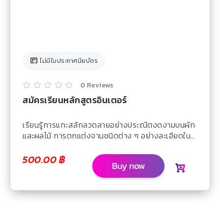
ไม่มีใบประกาศนียบัตร
0 Reviews





สมัครเรียนหลักสูตรอินเตอร์
เรียนรู้การแกะสลักลวดลายอย่างประณีตงดงามบนผัก
และผลไม้ การตกแต่งจานชนิดต่าง ๆ อย่างละเอียดใน
ทุกขั้นตอน สามารถนำ ความรู้ไปประยุกต์ให้เกิด
ลวดลายแบบวิจิตรศิลป์ เพื่อเพิ่มมูลค่าของจาน อาหาร
500.00
฿
Buy now
เพิ่มความสวยงามดูน่ารับประทาน ไปจนถึง เคล็ดลับใน
การเก็บรักษาผลงานการแกะสลักให้คงความสดและ
สวยงาม