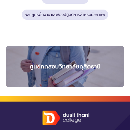
หลักสูตรฝึกงาน และห้องปฏิบัติการสำหรับมืออาชีพ​
ศูนย์ทดสอบวิทยาลัยดุสิตธานี