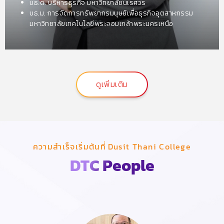
บธ.ด. บริหารธุรกิจ มหาวิทยาลัยนเรศวร
บธ.ม. การจัดการทรัพยากรมนุษย์เพื่อธุรกิจอุตสาหกรรม
มหาวิทยาลัยเทคโนโลยีพระจอมเกล้าพระนครเหนือ
บธ.บ. การตลาด มหาวิทยาลัยศรีนครินทรวิโรฒ
ดูเพิ่มเติม
ความสำเร็จเริ่มต้นที่ Dusit Thani College
DTC People