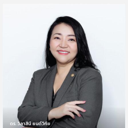
ดร. วิลาสินี ยนต์วิกัย