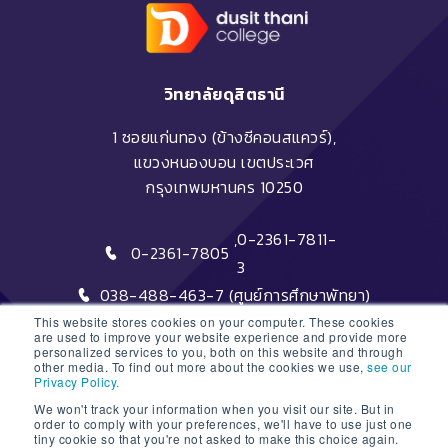
วิทยาลัยดุสิตธานี
1 ซอยแก่นทอง (ข้างซีคอนสแควร์),
แขวงหนองบอน เขตประเวศ
กรุงเทพมหานคร 10250
,
0-2361-7811-
0-2361-7805
3
038-488-463-7 (ศูนย์การศึกษาพัทยา)
This website stores cookies on your computer. These cookies
are used to improve your website experience and provide more
personalized services to you, both on this website and through
other media. To find out more about the cookies we use,
see our
Privacy Policy.
We won't track your information when you visit our site. But in
DTC HOTLINE
order to comply with your preferences, we'll have to use just one
tiny cookie so that you're not asked to make this choice again.
1