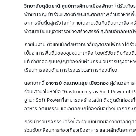
วิทยาลัยดุสิตธานี ศูนย์การศึกษาเมืองพัทยา
ได้รับเกีย
พัทยา เชิญเข้าร่วมแสดงทักษะและศักยภาพด้านอาหารพื้นถ
อาหารพื้นถิ่นสู่ครัวโลก” ภายในงานเดินกินถิ่นนาเกลือ คร
พัฒนาเป็นเมนูอาหารอย่างสร้างสรรค์ สะท้อนอัตลักษณ์พื
ภายในงาน ตัวแทนนักศึกษาวิทยาลัยดุสิตธานีพัทยา ได้ร่
เป็นอาหารพื้นถิ่นของชุมชนนาเกลือ โดยใช้วัตถุดิบท้องถิ
แท้ ถ่ายทอดภูมิปัญญาท้องถิ่นผ่านกระบวนการปรุงอาห
เรียนการสอนด้านการโรงแรมและการท่องเที่ยว
นอกจากนี้
อาจารย์ ดร.เกษมสุข เขียวทอง
ผู้อำนวยการห
ร่วมเสวนาในหัวข้อ “Gastronomy as Soft Power of 
ฐานะ Soft Power ที่สามารถสร้างเสน่ห์ ดึงดูดนักท่องเท
อาหาร วัฒนธรรม และอัตลักษณ์ท้องถิ่นอย่างมีเอกลักษ
การเข้าร่วมกิจกรรมครั้งนี้สะท้อนบทบาทของวิทยาลัยดุส
ร่วมขับเคลื่อนการท่องเที่ยวเชิงอาหาร และผลักดันอาหารพ