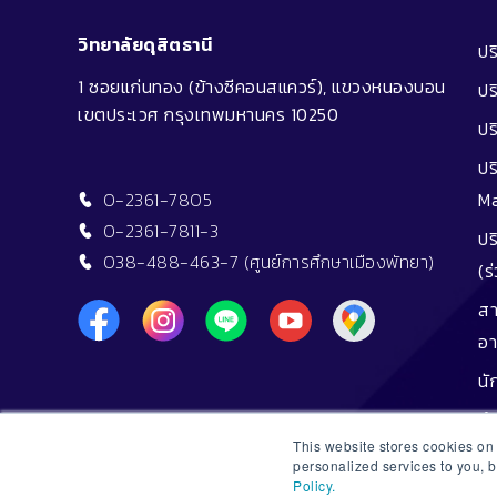
วิทยาลัยดุสิตธานี
ป
1 ซอยแก่นทอง (ข้างซีคอนสแควร์), แขวงหนองบอน
ปร
เขตประเวศ กรุงเทพมหานคร 10250
ปร
ปร
0-2361-7805
M
0-2361-7811-3
ปร
038-488-463-7 (ศูนย์การศึกษาเมืองพัทยา)
(ร
สา
อา
นั
สำ
This website stores cookies o
สำ
personalized services to you, 
Policy.
ทุ