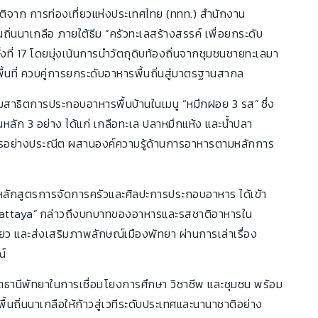
รติจาก การท่องเที่ยวแห่งประเทศไทย (ททท.) สำนักงาน
ิ่นนาเกลือ ภายใต้ธีม “ครัวทะเลสร้างสรรค์ เพื่อยกระดับ
ั้งที่ 17 โดยมุ่งเน้นการนำวัตถุดิบท้องถิ่นจากชุมชนชายทะเลมา
้นที่ ควบคู่การยกระดับอาหารพื้นถิ่นสู่มาตรฐานสากล
วมสาธิตการประกอบอาหารพื้นบ้านในเมนู “หมึกฝอย 3 รส” ซึ่ง
่นหลัก 3 อย่าง ได้แก่ เกลือทะเล ปลาหมึกแห้ง และน้ำปลา
ารอย่างประณีต ผสานองค์ความรู้ด้านการอาหารตามหลักการ
ลักสูตรการจัดการครัวและศิลปะการประกอบอาหาร ได้เข้า
Pattaya” กล่าวถึงบทบาทของอาหารและรสชาติอาหารใน
ี่ยว และส่งเสริมภาพลักษณ์เมืองพัทยา ผ่านการเล่าเรื่อง
ณ์
ิตธานีพัทยาในการเชื่อมโยงการศึกษา วิชาชีพ และชุมชน พร้อม
ื้นถิ่นนาเกลือให้ก้าวสู่เวทีระดับประเทศและนานาชาติอย่าง