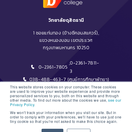
วิทยาลัยดุสิตธานี
1 ซอยแก่นทอง (ข้างซีคอนสแควร์),
แขวงหนองบอน เขตประเวศ
กรุงเทพมหานคร 10250
,
0-2361-7811-
0-2361-7805
3
038-488-463-7 (ศูนย์การศึกษาพัทยา)
This website stores cookies on your computer. These cookies
are used to improve your website experience and provide more
personalized services to you, both on this website and through
other media. To find out more about the cookies we use,
see our
Privacy Policy.
We won't track your information when you visit our site. But in
DTC HOTLINE
order to comply with your preferences, we'll have to use just one
tiny cookie so that you're not asked to make this choice again.
1
FAQs