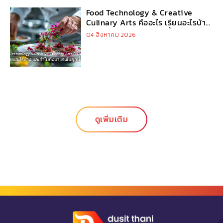
เวทีสำคัญระดับประเทศที่เยาวชนจากสถาบัน
ต่างๆ ตั้งตารอคอยที่จะแสดงฝีมือ ซึ่งในปีนี้
Food Technology & Creative
กรมพัฒนาฝีมือแรงงาน ได้จัดการแข่งขันไป
Culinary Arts คืออะไร เรียนอะไรบ้าง
เมื่อวันที่ 7-10 กรกฎาคม 2569 ที่ผ่านมา
และทำไมถึงมาแรงในยุคนี้
04 สิงหาคม 2026
ณ.สถาบันพัฒนาฝีมือแรงงานในภาคเหนือ
ภาคใต้ ภาคกลาง และภาคตะวันออกเฉียง
เหนือ
ดูเพิ่มเติม