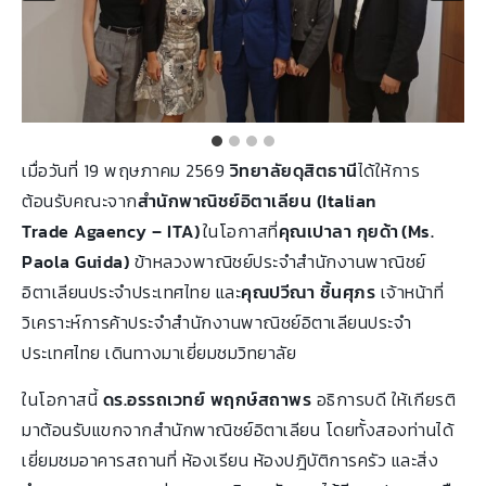
เมื่อวันที่ 19 พฤษภาคม 2569
วิทยาลัยดุสิตธานี
ได้ให้การ
ต้อนรับคณะจาก
สำนักพาณิชย์อิตาเลียน (
Italian
Trade Agaency – ITA)
ในโอกาสที่
คุณเปาลา กุยด้า
(Ms.
Paola Guida)
ข้าหลวงพาณิชย์ประจำสำนักงานพาณิชย์
อิตาเลียนประจำประเทศไทย และ
คุณปวีณา ชิ้นศุภร
เจ้าหน้าที่
วิเคราะห์การค้าประจำสำนักงานพาณิชย์อิตาเลียนประจำ
ประเทศไทย เดินทางมาเยี่ยมชมวิทยาลัย
ในโอกาสนี้
ดร.อรรถเวทย์ พฤกษ์สถาพร
อธิการบดี ให้เกียรติ
มาต้อนรับแขกจากสำนักพาณิชย์อิตาเลียน โดยทั้งสองท่านได้
เยี่ยมชมอาคารสถานที่ ห้องเรียน ห้องปฎิบัติการครัว และสิ่ง