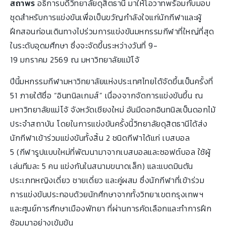
สถาพร
อธิการบดีวิทยาลัยดุสิตธานี มาให้โอวาทพร้อมกับมอบ
ชุดสำหรับการแข่งขันเพื่อเป็นขวัญกำลังใจแก่นักกีฬาและผู้
ฝึกสอนก่อนเดินทางไปร่วมการแข่งขันมหกรรมกีฬาที่ใหญ่ที่สุด
ในระดับอุดมศึกษา ซึ่งจะจัดขึ้นระหว่างวันที่ 9-
19 มกราคม 2569 ณ มหาวิทยาลัยแม้โจ้
ปีนี้มหกรรมกีฬามหาวิทยาลัยแห่งประเทศไทยได้จัดขึ้นเป็นครั้งที่
51 ภายใต้ชื่อ “อินทนิลเกมส์” เนื่องจากจัดการแข่งขันขึ้น ณ
มหาวิทยาลัยแม่โจ้ จังหวัดเชียงใหม่ อันมีดอกอินทนิลเป็นดอกไม้
ประจำสถาบัน โดยในการแข่งขันครั้งนี้วิทยาลัยดุสิตธานีได้ส่ง
นักกีฬาเข้าร่วมแข่งขันทั้งสิ้น 2 ชนิดกีฬาได้แก่ เบสบอล
5 (กีฬารูปแบบใหม่ที่พัฒนามาจากเบสบอลและซอฟต์บอล ใช้ผู้
เล่นทีมละ 5 คน แข่งกันในสนามขนาดเล็ก) และแบดมินตัน
ประเภทหญิงเดี่ยว ชายเดี่ยว และคู่ผสม ซึ่งนักกีฬาที่เข้าร่วม
การแข่งขันประกอบด้วยนักศึกษาจากทั้งวิทยาเขตกรุงเทพฯ
และศูนย์การศึกษาเมืองพัทยา ที่ผ่านการคัดเลือกและทำการฝึก
ซ้อมมาอย่างเข้มข้น