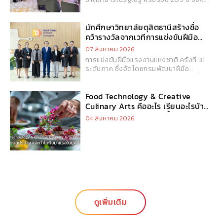
โดยสถานเอกอัครราชทูตสาธารณรัฐเปรู
ประจำประเทศไทย สะท้อนความสัมพันธ์อันดี
ระหว่างประเทศไทยและเปรู พร้อมเปิดโอกาส
นักศึกษาวิทยาลัยดุสิตธานีสร้างชื่อ
ในการส่งเสริมความร่วมมือด้านวัฒนธรรม
คว้ารางวัลจากเวทีการแข่งขันฝีมือ
อาหาร และการศึกษาในระดับนานาชาติ
แรงงานแห่งชาติ ระดับภาค ปี 2569
07 สิงหาคม 2026
ตอกย้ำความมุ่งมั่นของวิทยาลัยในการสร้าง
การแข่งขันฝีมือแรงงานแห่งชาติ ครั้งที่ 31
เครือข่ายความร่วมมือระดับโลกเพื่อยกระดับ
ระดับภาค ซึ่งจัดโดยกรมพัฒนาฝีมือ
ประสบการณ์การเรียนรู้ของนักศึกษา
แรงงาน กระทรวงแรงงาน นับเป็นอีกหนึ่ง
เวทีสำคัญระดับประเทศที่เยาวชนจากสถาบัน
ต่างๆ ตั้งตารอคอยที่จะแสดงฝีมือ ซึ่งในปีนี้
Food Technology & Creative
กรมพัฒนาฝีมือแรงงาน ได้จัดการแข่งขันไป
Culinary Arts คืออะไร เรียนอะไรบ้าง
เมื่อวันที่ 7-10 กรกฎาคม 2569 ที่ผ่านมา
และทำไมถึงมาแรงในยุคนี้
04 สิงหาคม 2026
ณ.สถาบันพัฒนาฝีมือแรงงานในภาคเหนือ
ภาคใต้ ภาคกลาง และภาคตะวันออกเฉียง
เหนือ
ดูเพิ่มเติม