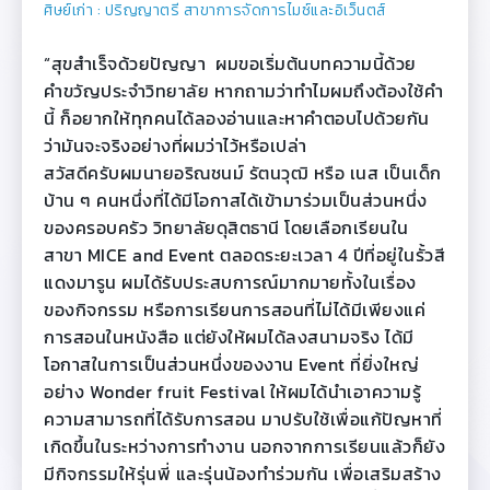
ศิษย์เก่า : ปริญญาตรี สาขาการจัดการไมซ์และอิเว็นตส์
“สุขสำเร็จด้วยปัญญา ผมขอเริ่มต้นบทความนี้ด้วย
คำขวัญประจำวิทยาลัย หากถามว่าทำไมผมถึงต้องใช้คำ
นี้ ก็อยากให้ทุกคนได้ลองอ่านและหาคำตอบไปด้วยกัน
ว่ามันจะจริงอย่างที่ผมว่าไว้หรือเปล่า
สวัสดีครับผมนายอริณชนม์ รัตนวุฒิ หรือ เนส เป็นเด็ก
บ้าน ๆ คนหนึ่งที่ได้มีโอกาสได้เข้ามาร่วมเป็นส่วนหนึ่ง
ของครอบครัว วิทยาลัยดุสิตธานี โดยเลือกเรียนใน
สาขา MICE and Event ตลอดระยะเวลา 4 ปีที่อยู่ในรั้วสี
แดงมารูน ผมได้รับประสบการณ์มากมายทั้งในเรื่อง
ของกิจกรรม หรือการเรียนการสอนที่ไม่ได้มีเพียงแค่
การสอนในหนังสือ แต่ยังให้ผมได้ลงสนามจริง ได้มี
โอกาสในการเป็นส่วนหนึ่งของงาน Event ที่ยิ่งใหญ่
อย่าง Wonder fruit Festival ให้ผมได้นำเอาความรู้
ความสามารถที่ได้รับการสอน มาปรับใช้เพื่อแก้ปัญหาที่
เกิดขึ้นในระหว่างการทำงาน นอกจากการเรียนแล้วก็ยัง
มีกิจกรรมให้รุ่นพี่ และรุ่นน้องทำร่วมกัน เพื่อเสริมสร้าง