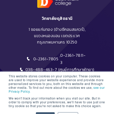
วิทยาลัยดุสิตธานี
1 ซอยแก่นทอง (ข้างซีคอนสแควร์),
แขวงหนองบอน เขตประเวศ
กรุงเทพมหานคร 10250
,
0-2361-7811-
0-2361-7805
3
038-488-463-7 (ศูนย์การศึกษาพัทยา)
This website stores cookies on your computer. These cookies
are used to improve your website experience and provide more
personalized services to you, both on this website and through
other media. To find out more about the cookies we use,
see our
Privacy Policy.
We won't track your information when you visit our site. But in
DTC HOTLINE
order to comply with your preferences, we'll have to use just one
tiny cookie so that you're not asked to make this choice again.
1
FAQs