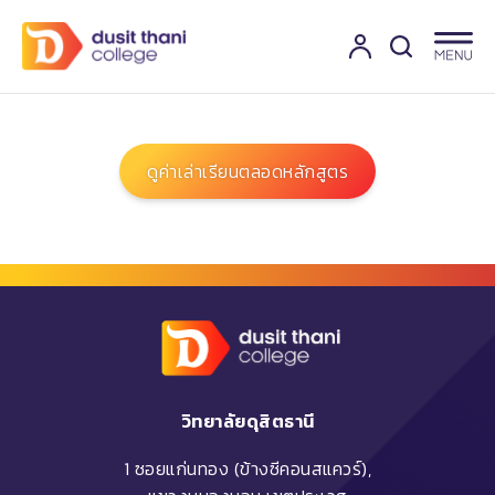
ดูค่าเล่าเรียนตลอดหลักสูตร
วิทยาลัยดุสิตธานี
1 ซอยแก่นทอง (ข้างซีคอนสแควร์),