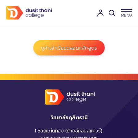
ดูค่าเล่าเรียนตลอดหลักสูตร
วิทยาลัยดุสิตธานี
1 ซอยแก่นทอง (ข้างซีคอนสแควร์),