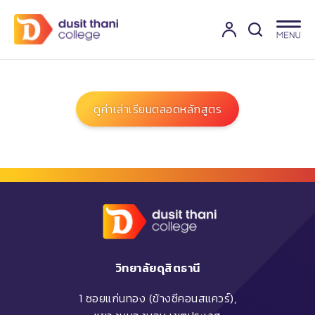
ดูค่าเล่าเรียนตลอดหลักสูตร
วิทยาลัยดุสิตธานี
1 ซอยแก่นทอง (ข้างซีคอนสแควร์),