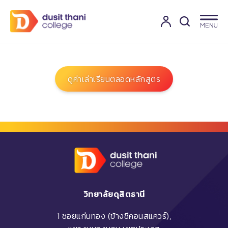
ดูค่าเล่าเรียนตลอดหลักสูตร
วิทยาลัยดุสิตธานี
1 ซอยแก่นทอง (ข้างซีคอนสแควร์),