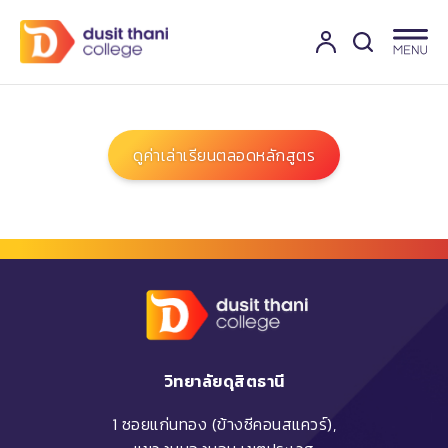
ดูค่าเล่าเรียนตลอดหลักสูตร
วิทยาลัยดุสิตธานี
1 ซอยแก่นทอง (ข้างซีคอนสแควร์),