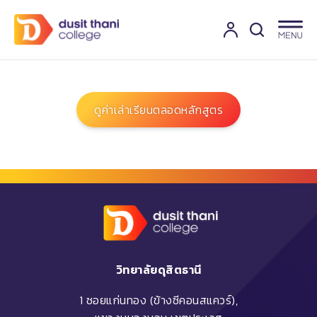
ดูค่าเล่าเรียนตลอดหลักสูตร
วิทยาลัยดุสิตธานี
1 ซอยแก่นทอง (ข้างซีคอนสแควร์),