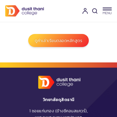
ดูค่าเล่าเรียนตลอดหลักสูตร
วิทยาลัยดุสิตธานี
1 ซอยแก่นทอง (ข้างซีคอนสแควร์),