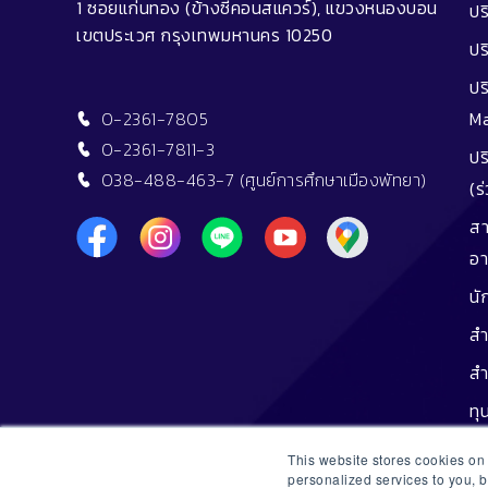
1 ซอยแก่นทอง (ข้างซีคอนสแควร์), แขวงหนองบอน
ปร
เขตประเวศ กรุงเทพมหานคร 10250
ปร
ปร
0-2361-7805
M
0-2361-7811-3
ปร
038-488-463-7 (ศูนย์การศึกษาเมืองพัทยา)
(ร
สา
อา
นั
สำ
สำ
ทุ
ทุน
This website stores cookies o
personalized services to you, 
ศิ