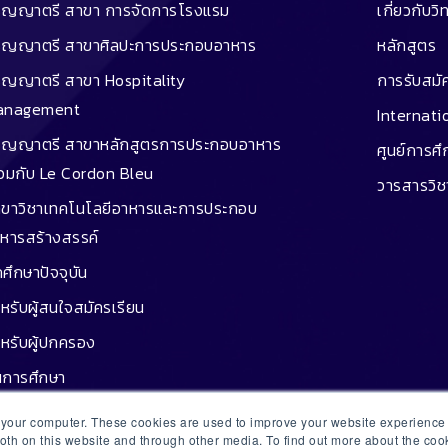
ิญญาตรี สาขา การจัดการโรงแรม
เกี่ยวกับวิ
ิญญาตรี สาขาศิลปะการประกอบอาหาร
หลักสูตร
ิญญาตรี สาขา Hospitality
การรับสมั
anagement
Internati
ิญญาตรี สาขาหลักสูตรการประกอบอาหาร
ศูนย์การศ
่วมกับ Le Cordon Bleu
วารสารวิ
ขาวิชาเทคโนโลยีอาหารและการประกอบ
หารสร้างสรรค์
กศึกษาปัจจุบัน
หรับผู้สนใจสมัครเรียน
หรับผู้ปกครอง
นการศึกษา
กู้ยืม
n your computer. These cookies are used to improve your website experienc
both on this website and through other media. To find out more about the co
ษย์เก่าประสบความสำเร็จ