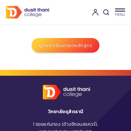
ดูค่าเล่าเรียนตลอดหลักสูตร
วิทยาลัยดุสิตธานี
1 ซอยแก่นทอง (ข้างซีคอนสแควร์),