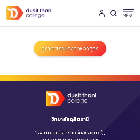
ดูค่าเล่าเรียนตลอดหลักสูตร
วิทยาลัยดุสิตธานี
1 ซอยแก่นทอง (ข้างซีคอนสแควร์),