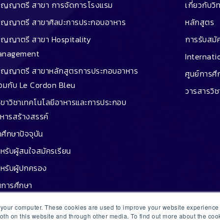
ิญญาตรี สาขา การจัดการโรงแรม
เกี่ยวกับวิ
ิญญาตรี สาขาศิลปะการประกอบอาหาร
หลักสูตร
ิญญาตรี สาขา Hospitality
การรับสมั
anagement
Internati
ิญญาตรี สาขาหลักสูตรการประกอบอาหาร
ศูนย์การศ
่วมกับ Le Cordon Bleu
วารสารวิ
ขาวิชาเทคโนโลยีอาหารและการประกอบ
หารสร้างสรรค์
กศึกษาปัจจุบัน
หรับผู้สนใจสมัครเรียน
หรับผู้ปกครอง
นการศึกษา
กู้ยืม
n your computer. These cookies are used to improve your website experienc
both on this website and through other media. To find out more about the co
ษย์เก่าประสบความสำเร็จ