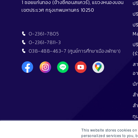
1 ซอยแก่นทอง (ข้างซีคอนสแควร์), แขวงหนองบอน
ปร
เขตประเวศ กรุงเทพมหานคร 10250
ปร
ปร
0-2361-7805
M
0-2361-7811-3
ปร
038-488-463-7 (ศูนย์การศึกษาเมืองพัทยา)
(ร
สา
อา
นั
สำ
สำ
ทุ
ทุน
This website stores cookies o
personalized services to you, 
ศิ