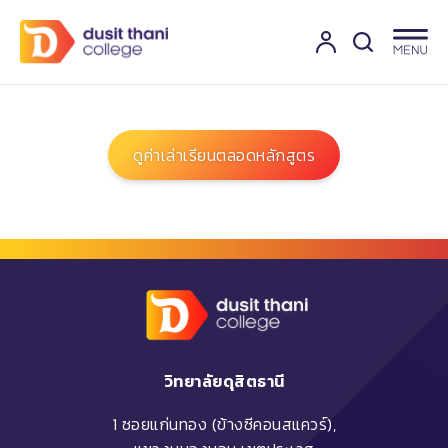
ดูค่าเล่าเรียนตลอดหลักสูตร
วิทยาลัยดุสิตธานี
1 ซอยแก่นทอง (ข้างซีคอนสแควร์),