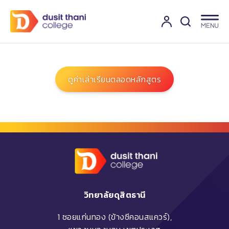
ดูค่าเล่าเรียนตลอดหลักสูตร
วิทยาลัยดุสิตธานี
1 ซอยแก่นทอง (ข้างซีคอนสแควร์),