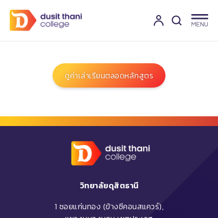
ดูค่าเล่าเรียนตลอดหลักสูตร
วิทยาลัยดุสิตธานี
1 ซอยแก่นทอง (ข้างซีคอนสแควร์),