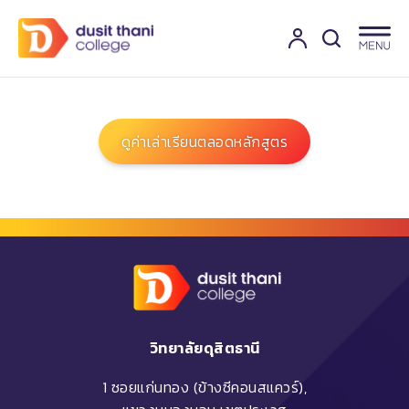
ดูค่าเล่าเรียนตลอดหลักสูตร
วิทยาลัยดุสิตธานี
1 ซอยแก่นทอง (ข้างซีคอนสแควร์),