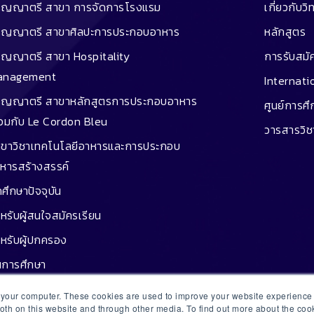
ิญญาตรี สาขา การจัดการโรงแรม
เกี่ยวกับวิ
ิญญาตรี สาขาศิลปะการประกอบอาหาร
หลักสูตร
ิญญาตรี สาขา Hospitality
การรับสมั
anagement
Internati
ิญญาตรี สาขาหลักสูตรการประกอบอาหาร
ศูนย์การศ
่วมกับ Le Cordon Bleu
วารสารวิ
ขาวิชาเทคโนโลยีอาหารและการประกอบ
หารสร้างสรรค์
กศึกษาปัจจุบัน
หรับผู้สนใจสมัครเรียน
หรับผู้ปกครอง
นการศึกษา
กู้ยืม
n your computer. These cookies are used to improve your website experienc
both on this website and through other media. To find out more about the co
ษย์เก่าประสบความสำเร็จ