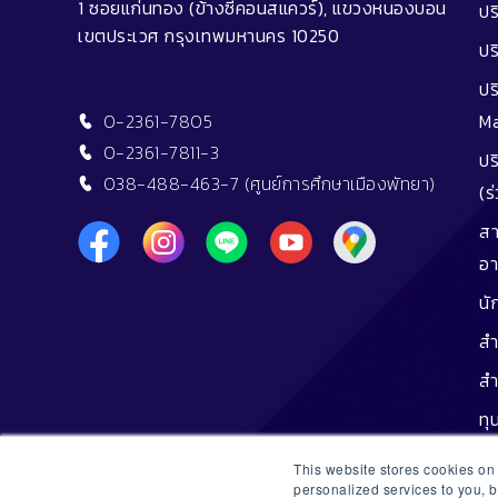
1 ซอยแก่นทอง (ข้างซีคอนสแควร์), แขวงหนองบอน
ปร
เขตประเวศ กรุงเทพมหานคร 10250
ปร
ปร
0-2361-7805
M
0-2361-7811-3
ปร
038-488-463-7 (ศูนย์การศึกษาเมืองพัทยา)
(ร
สา
อา
นั
สำ
สำ
ทุ
ทุน
This website stores cookies o
personalized services to you, 
ศิ