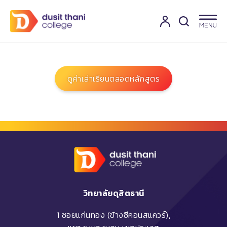
ดูค่าเล่าเรียนตลอดหลักสูตร
วิทยาลัยดุสิตธานี
1 ซอยแก่นทอง (ข้างซีคอนสแควร์),