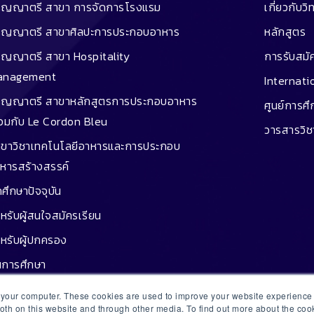
ิญญาตรี สาขา การจัดการโรงแรม
เกี่ยวกับวิ
ิญญาตรี สาขาศิลปะการประกอบอาหาร
หลักสูตร
ิญญาตรี สาขา Hospitality
การรับสมั
anagement
Internati
ิญญาตรี สาขาหลักสูตรการประกอบอาหาร
ศูนย์การศ
่วมกับ Le Cordon Bleu
วารสารวิ
ขาวิชาเทคโนโลยีอาหารและการประกอบ
หารสร้างสรรค์
กศึกษาปัจจุบัน
หรับผู้สนใจสมัครเรียน
หรับผู้ปกครอง
นการศึกษา
กู้ยืม
n your computer. These cookies are used to improve your website experienc
both on this website and through other media. To find out more about the co
ษย์เก่าประสบความสำเร็จ