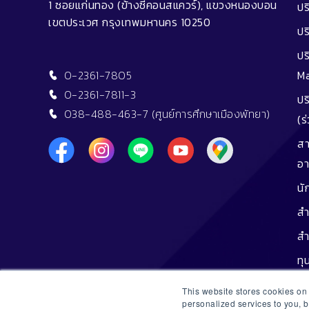
1 ซอยแก่นทอง (ข้างซีคอนสแควร์), แขวงหนองบอน
ปร
เขตประเวศ กรุงเทพมหานคร 10250
ปร
ปร
0-2361-7805
M
0-2361-7811-3
ปร
038-488-463-7 (ศูนย์การศึกษาเมืองพัทยา)
(ร
สา
อา
นั
สำ
สำ
ทุ
ทุน
This website stores cookies o
personalized services to you, 
ศิ