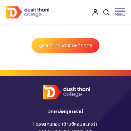
ดูค่าเล่าเรียนตลอดหลักสูตร
วิทยาลัยดุสิตธานี
1 ซอยแก่นทอง (ข้างซีคอนสแควร์),