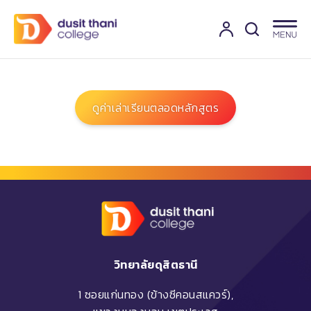
ดูค่าเล่าเรียนตลอดหลักสูตร
วิทยาลัยดุสิตธานี
1 ซอยแก่นทอง (ข้างซีคอนสแควร์),