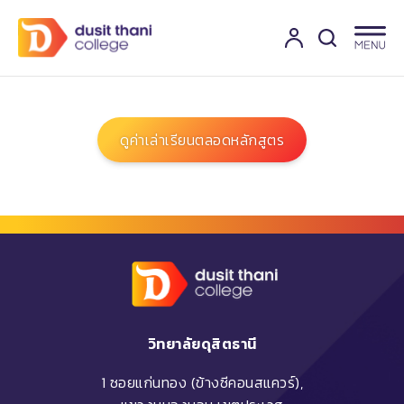
ดูค่าเล่าเรียนตลอดหลักสูตร
วิทยาลัยดุสิตธานี
1 ซอยแก่นทอง (ข้างซีคอนสแควร์),