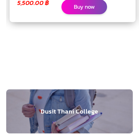
5,500.00
฿
Buy now
Dusit Thani College