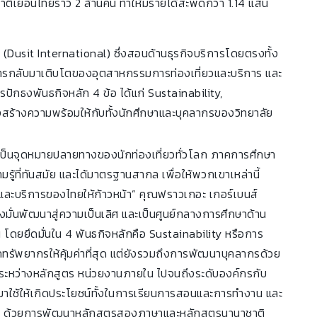
ชาติเยือนไทยราว 2 ล้านคน ทำให้มีรายได้สะพัดกว่า 1.14 แสน
 (Dusit International) ซึ่งสอนด้านธุรกิจบริการโดยตรงทั้ง
การกลับมาเติบโตของอุตสาหกรรมการท่องเที่ยวและบริการ และ
รปักธงพันธกิจหลัก 4 ข้อ ได้แก่ Sustainability,
่งสร้างความพร้อมให้กับทั้งนักศึกษาและบุคลากรของวิทยาลัย
นจุดหมายปลายทางของนักท่องเที่ยวทั่วโลก ภาคการศึกษา
ามรู้ที่ทันสมัย และได้มาตรฐานสากล เพื่อให้พวกเขาเหล่านี้
วและบริการของไทยให้ก้าวหน้า” คุณฟราวเกอะ เกอร์เบนส์
มุ่งมั่นพัฒนาสู่ความเป็นเลิศ และเป็นศูนย์กลางการศึกษาด้าน
 โดยยึดมั่นใน 4 พันธกิจหลักคือ Sustainability หรือการ
กทรัพยากรให้คุ้มค่าที่สุด แต่ยังรวมถึงการพัฒนาบุคลากรด้วย
้งระหว่างหลักสูตร หน่วยงานภายใน ไปจนถึงระดับองค์กรกับ
าใช้ให้เกิดประโยชน์ทั้งในการเรียนการสอนและการทำงาน และ
ากล ด้วยการพัฒนาหลักสูตรสองภาษาและหลักสูตรนานาชาติ