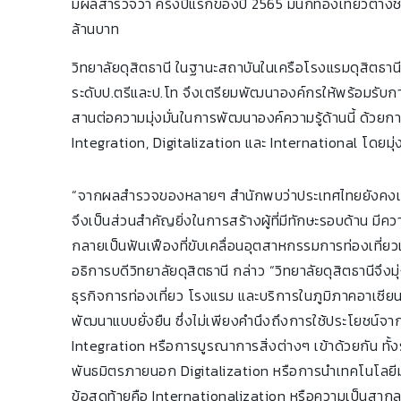
มีผลสำรวจว่า ครึ่งปีแรกของปี 2565 มีนักท่องเที่ยวต่าง
ล้านบาท
วิทยาลัยดุสิตธานี ในฐานะสถาบันในเครือโรงแรมดุสิตธานี
ระดับป.ตรีและป.โท จึงเตรียมพัฒนาองค์กรให้พร้อมรับ
สานต่อความมุ่งมั่นในการพัฒนาองค์ความรู้ด้านนี้ ด้วยกา
Integration, Digitalization และ International โดยมุ
“จากผลสำรวจของหลายๆ สำนักพบว่าประเทศไทยยังคงเป็
จึงเป็นส่วนสำคัญยิ่งในการสร้างผู้ที่มีทักษะรอบด้าน มีคว
กลายเป็นฟันเฟืองที่ขับเคลื่อนอุตสาหกรรมการท่องเที่ย
อธิการบดีวิทยาลัยดุสิตธานี กล่าว “วิทยาลัยดุสิตธานีจึง
ธุรกิจการท่องเที่ยว โรงแรม และบริการในภูมิภาคอาเซียน
พัฒนาแบบยั่งยืน ซึ่งไม่เพียงคำนึงถึงการใช้ประโยชน์จา
Integration หรือการบูรณาการสิ่งต่างๆ เข้าด้วยกัน ทั
พันธมิตรภายนอก Digitalization หรือการนำเทคโนโลยีม
ข้อสุดท้ายคือ Internationalization หรือความเป็นส