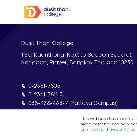
Dusit Thani College
1 Soi Kaenthong (Next to Seacon Square),
Nongbon, Pravet, Bangkok Thailand 10250
0-2361-7805
0-2361-7811-3
038-488-463-7 (Pattaya Campus)
This website stores cookie
more personalized services
use,
see our Privacy Policy.