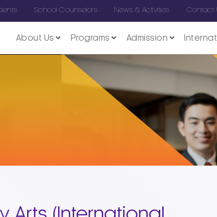
dents
School Counselors
News & Activities
Contact
About Us
Programs
Admission
Interna
 Arts (International