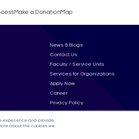
rocess
Make a Donation
Map
News & Blogs
Contact Us
Faculty / Service Units
Services for Organizations
Apply Now
Career
Privacy Policy
te experience and provide
 more about the cookies we