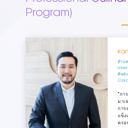
Program)
ka
ตำแห
Inte
ศิษย์
Cord
“การ
มาเจอ
การส
แข็ง
ครอบ