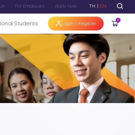
 Us
For Employers
Apply Now
TH
EN
0
tional Students
Login | Register
Hi