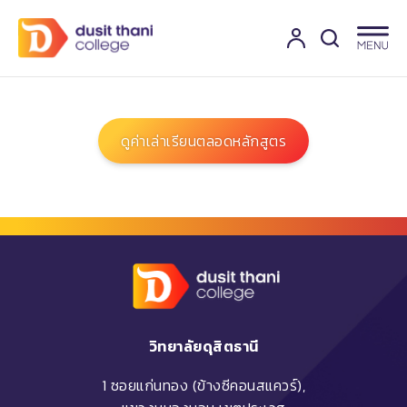
ดูค่าเล่าเรียนตลอดหลักสูตร
วิทยาลัยดุสิตธานี
1 ซอยแก่นทอง (ข้างซีคอนสแควร์),