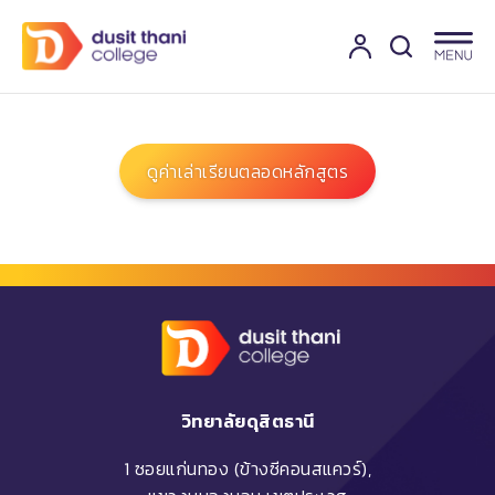
ดูค่าเล่าเรียนตลอดหลักสูตร
วิทยาลัยดุสิตธานี
1 ซอยแก่นทอง (ข้างซีคอนสแควร์),