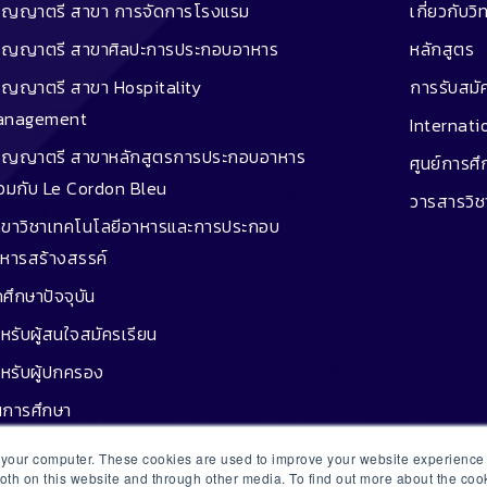
ิญญาตรี สาขา การจัดการโรงแรม
เกี่ยวกับวิ
ิญญาตรี สาขาศิลปะการประกอบอาหาร
หลักสูตร
ิญญาตรี สาขา Hospitality
การรับสมั
anagement
Internati
ิญญาตรี สาขาหลักสูตรการประกอบอาหาร
ศูนย์การศ
่วมกับ Le Cordon Bleu
วารสารวิ
ขาวิชาเทคโนโลยีอาหารและการประกอบ
หารสร้างสรรค์
กศึกษาปัจจุบัน
หรับผู้สนใจสมัครเรียน
หรับผู้ปกครอง
นการศึกษา
กู้ยืม
n your computer. These cookies are used to improve your website experienc
both on this website and through other media. To find out more about the co
ษย์เก่าประสบความสำเร็จ