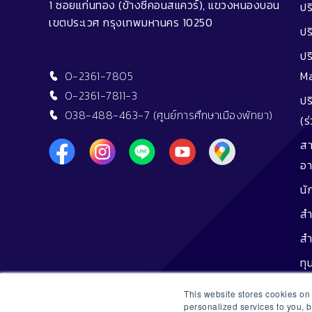
1 ซอยแก่นทอง (ข้างซีคอนสแควร์), แขวงหนองบอน
ปร
เขตประเวศ กรุงเทพมหานคร 10250
ปร
ปร
0-2361-7805
M
0-2361-7811-3
ปร
038-488-463-7 (ศูนย์การศึกษาเมืองพัทยา)
(ร
สา
อา
นั
สำ
สำ
ทุ
ทุน
This website stores cookies o
personalized services to you, 
ศิ