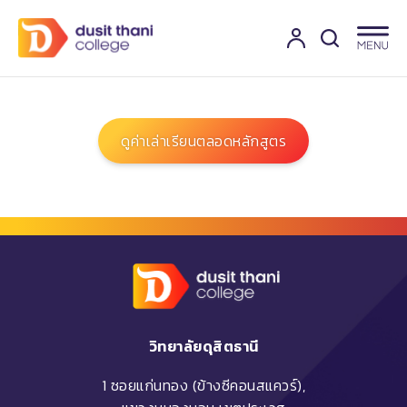
ดูค่าเล่าเรียนตลอดหลักสูตร
วิทยาลัยดุสิตธานี
1 ซอยแก่นทอง (ข้างซีคอนสแควร์),