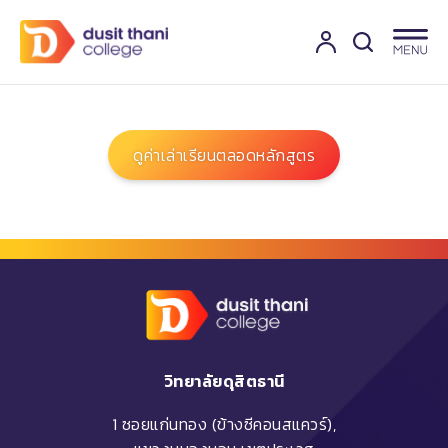
ดูค่าเล่าเรียนตลอดหลักสูตร
วิทยาลัยดุสิตธานี
1 ซอยแก่นทอง (ข้างซีคอนสแควร์),