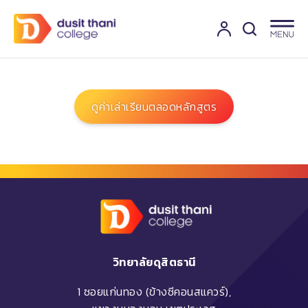
ดูค่าเล่าเรียนตลอดหลักสูตร
วิทยาลัยดุสิตธานี
1 ซอยแก่นทอง (ข้างซีคอนสแควร์),